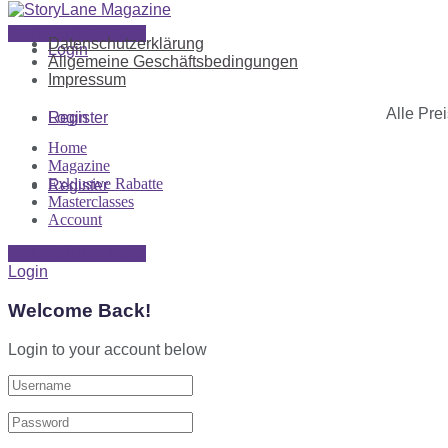
SUBSCRIBE NOW
Datenschutzerklärung
Login
Allgemeine Geschäftsbedingungen
Impressum
Alle Preis
Register
Login
Home
Magazine
Exklusive Rabatte
Register
Masterclasses
Account
SUBSCRIBE NOW
Login
Welcome Back!
Login to your account below