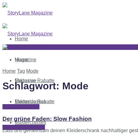
Home
Magazine
Home
Home
Tag
Mode
Exklusive Rabatte
Magazine
Schlagwort:
Mode
Masterclasses
Exklusive Rabatte
New Art of Living
Der grüne Faden: Slow Fashion
Masterclasses
SUBSCRIBE NOW
Lass uns gemeinsam deinen Kleiderschrank nachhaltiger gesta