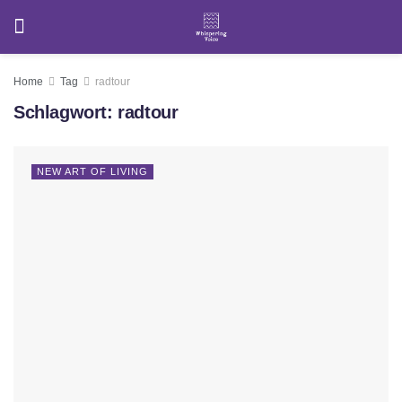
Home
Tag
radtour
Schlagwort:
radtour
NEW ART OF LIVING