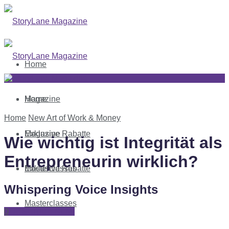
Home
Magazine
Home
Home
New Art of Work & Money
Exklusive Rabatte
Magazine
Wie wichtig ist Integrität als
Entrepreneurin wirklich?
Masterclasses
Exklusive Rabatte
Whispering Voice Insights
Masterclasses
0
SUBSCRIBE NOW