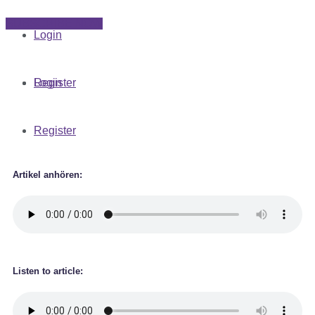
SUBSCRIBE NOW
Login
Register
Login
Register
Artikel anhören:
Listen to article: