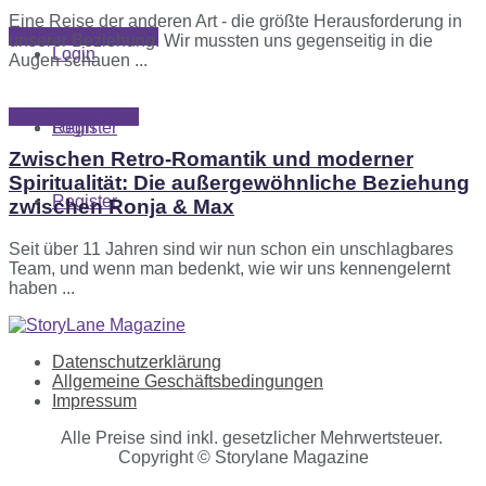
Eine Reise der anderen Art - die größte Herausforderung in
SUBSCRIBE NOW
unserer Beziehung. Wir mussten uns gegenseitig in die
Login
Augen schauen ...
New Art of Living
Register
Login
Zwischen Retro-Romantik und moderner
Spiritualität: Die außergewöhnliche Beziehung
Register
zwischen Ronja & Max
Seit über 11 Jahren sind wir nun schon ein unschlagbares
Team, und wenn man bedenkt, wie wir uns kennengelernt
haben ...
Datenschutzerklärung
Allgemeine Geschäftsbedingungen
Impressum
Alle Preise sind inkl. gesetzlicher Mehrwertsteuer.
Copyright © Storylane Magazine